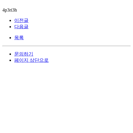
4p3ri3h
이전글
다음글
목록
문의하기
페이지 상단으로