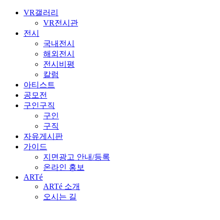
VR갤러리
VR전시관
전시
국내전시
해외전시
전시비평
칼럼
아티스트
공모전
구인구직
구인
구직
자유게시판
가이드
지면광고 안내/등록
온라인 홍보
ARTé
ARTé
소개
오시는 길