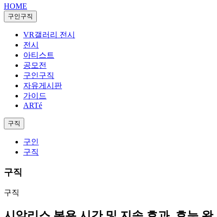
HOME
구인구직
VR갤러리 전시
전시
아티스트
공모전
구인구직
자유게시판
가이드
ARTé
구직
구인
구직
구직
구직
시알리스 복용 시간 및 지속 효과, 효능 완